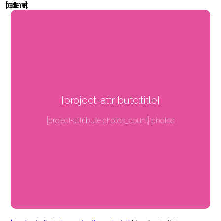
[projects-list-element]
[project-attribute:title]
[project-attribute:photos_count] photos